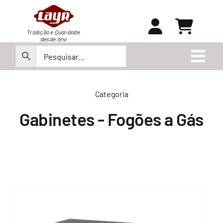
Ir
para
o
Tradição e Qualidade
desde 1941
conteúdo
Togg
Navi
Peças
Categoria
Gabinetes - Fogões a Gás
Produtos