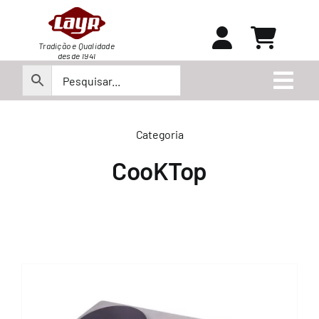
Ir
para
o
Tradição e Qualidade
desde 1941
conteúdo
Togg
Navi
Peças
Categoria
CooKTop
Produtos