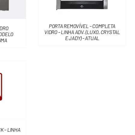
PORTA REMOVÍVEL – COMPLETA
IDRO
VIDRO – LINHA ADV. (LUXO, CRYSTAL
ODELO
E JADY) – ATUAL
YGMA
K – LINHA