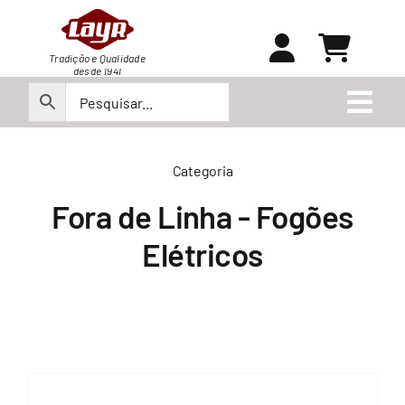
Ir
para
o
Tradição e Qualidade
desde 1941
conteúdo
Togg
Navi
Peças
Categoria
Fora de Linha - Fogões
Produtos
Elétricos