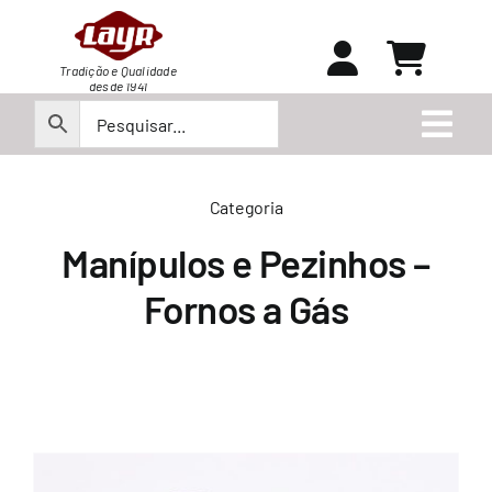
Ir
para
o
Tradição e Qualidade
desde 1941
conteúdo
Togg
Navi
Peças
Categoria
Manípulos e Pezinhos –
Produtos
Fornos a Gás