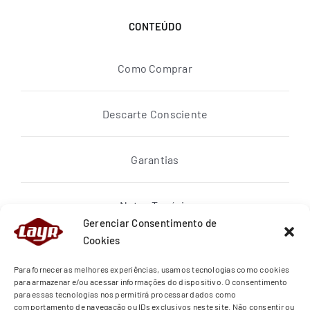
CONTEÚDO
Como Comprar
Descarte Consciente
Garantias
Notas Topázio
Gerenciar Consentimento de
Cookies
Política de privacidade
Para fornecer as melhores experiências, usamos tecnologias como cookies
para armazenar e/ou acessar informações do dispositivo. O consentimento
para essas tecnologias nos permitirá processar dados como
Quem Somos
comportamento de navegação ou IDs exclusivos neste site. Não consentir ou