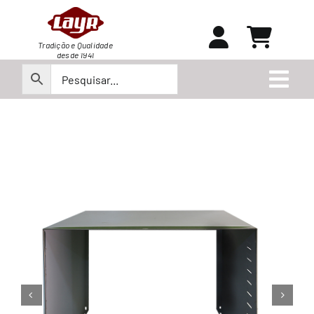
Ir
para
o
Tradição e Qualidade
desde 1941
conteúdo
Togg
Navi
Peças
Produtos