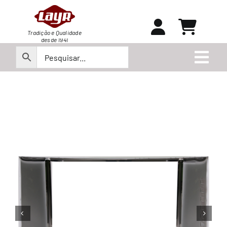
Ir
para
o
Tradição e Qualidade
desde 1941
conteúdo
Togg
Navi
Peças
Produtos