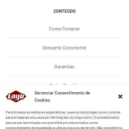
CONTEÚDO
Como Comprar
Descarte Consciente
Garantias
Notas Topázio
Gerenciar Consentimento de
Cookies
Política de privacidade
Para fornecer as melhores experiências, usamos tecnologias como cookies
para armazenar e/ou acessar informações do dispositivo. O consentimento
para essas tecnologias nos permitirá processar dados como
Quem Somos
comportamento de navegação ou IDs exclusivos neste site. Não consentir ou