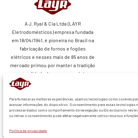
A J. Ryal & Cia Ltda (LAYR
Eletrodomésticos) empresa fundada
em 18/04/1941, é pioneira no Brasil na
fabricação de fornos e fogões
elétricos e nesses mais de 85 anos de
mercado primou por manter a tradição
e a qualidade de nossos produtos
ajudando a construir sonhos nos lares
brasileiros.
Para fornecer as melhores experiências, usamos tecnologias como cookies pa
acessar informações do dispositivo. O consentimento para essas tecnologias n
processar dados como comportamento de navegação ou IDs exclusivos neste s
ou retirar o consentimento pode afetar negativamente certos recursos e funçõe
Política de privacidade