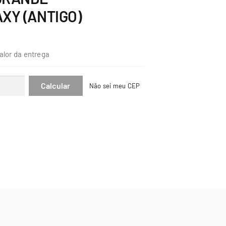
XY (ANTIGO)
alor da entrega
Não sei meu CEP