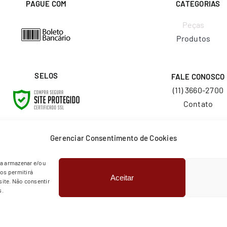
PAGUE COM
CATEGORIAS
Peças
Produtos
SELOS
FALE CONOSCO
(11) 3660-2700
Contato
E-MAIL
Gerenciar Consentimento de Cookies
vendas@layr.com.
ra armazenar e/ou
os permitirá
Aceitar
© Copyright 2026 | Todos os direitos reservados | Layr
ite. Não consentir
s.