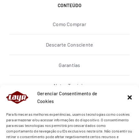
CONTEÚDO
Como Comprar
Descarte Consciente
Garantias
Notas Topázio
Gerenciar Consentimento de
Cookies
Política de privacidade
Para fornecer as melhores experiências, usamos tecnologias como cookies
para armazenar e/ou acessar informações do dispositivo. O consentimento
para essas tecnologias nos permitirá processar dados como
Quem Somos
comportamento de navegação ou IDs exclusivos neste site. Não consentir ou
retirar o consentimento pode afetar negativamente certos recursos e