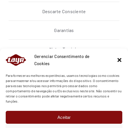
Descarte Consciente
Garantias
Notas Topázio
Gerenciar Consentimento de
Cookies
Política de privacidade
Para fornecer as melhores experiências, usamos tecnologias como cookies
para armazenar e/ou acessar informações do dispositivo. O consentimento
para essas tecnologias nos permitirá processar dados como
Quem Somos
comportamento de navegação ou IDs exclusivos neste site. Não consentir ou
retirar o consentimento pode afetar negativamente certos recursos e
funções.
Regras de Entrega
Aceitar
Termos de Uso