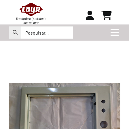
Ir
para
o
Tradição e Qualidade
desde 1941
conteúdo
Togg
Navi
Peças
Produtos