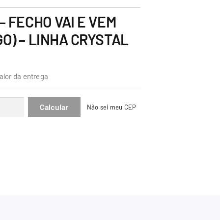
– FECHO VAI E VEM
O) – LINHA CRYSTAL
alor da entrega
Não sei meu CEP