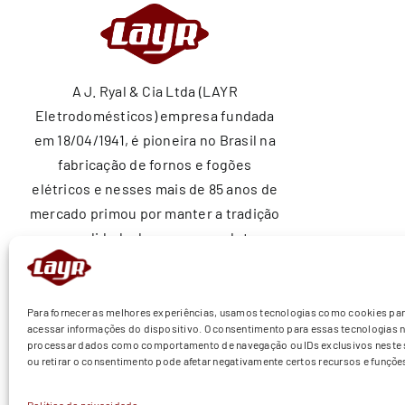
A J. Ryal & Cia Ltda (LAYR
Eletrodomésticos) empresa fundada
em 18/04/1941, é pioneira no Brasil na
fabricação de fornos e fogões
elétricos e nesses mais de 85 anos de
mercado primou por manter a tradição
e a qualidade de nossos produtos
ajudando a construir sonhos nos lares
brasileiros.
Para fornecer as melhores experiências, usamos tecnologias como cookies pa
acessar informações do dispositivo. O consentimento para essas tecnologias n
processar dados como comportamento de navegação ou IDs exclusivos neste s
ou retirar o consentimento pode afetar negativamente certos recursos e funçõe