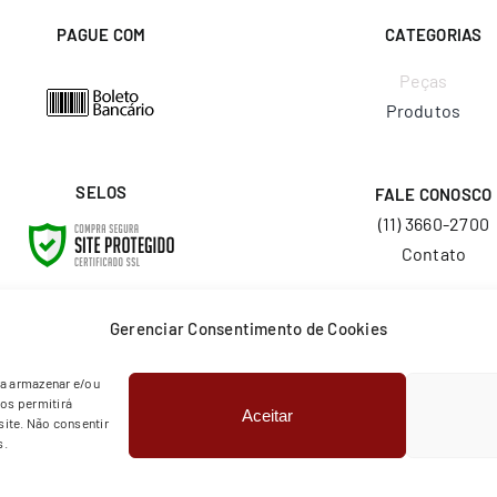
PAGUE COM
CATEGORIAS
Peças
Produtos
SELOS
FALE CONOSCO
(11) 3660-2700
Contato
E-MAIL
Gerenciar Consentimento de Cookies
vendas@layr.com.
ra armazenar e/ou
os permitirá
Aceitar
© Copyright 2026 | Todos os direitos reservados | Layr
ite. Não consentir
s.