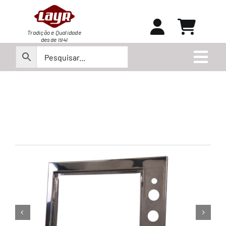
Ir
para
o
Tradição e Qualidade
desde 1941
conteúdo
Togg
Navi
Peças
Produtos