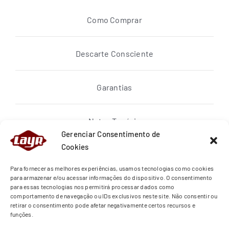
Como Comprar
Descarte Consciente
Garantias
Notas Topázio
Gerenciar Consentimento de
Cookies
Política de privacidade
Para fornecer as melhores experiências, usamos tecnologias como cookies
para armazenar e/ou acessar informações do dispositivo. O consentimento
para essas tecnologias nos permitirá processar dados como
Quem Somos
comportamento de navegação ou IDs exclusivos neste site. Não consentir ou
retirar o consentimento pode afetar negativamente certos recursos e
funções.
Regras de Entrega