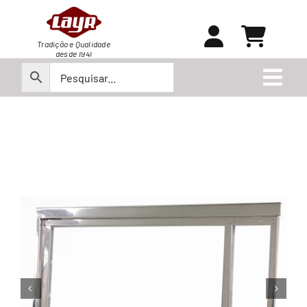
Ir
para
o
Tradição e Qualidade
desde 1941
conteúdo
Togg
Navi
Peças
Produtos