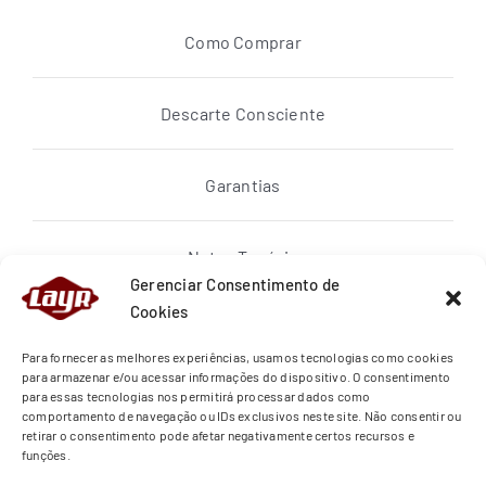
Como Comprar
Descarte Consciente
Garantias
Notas Topázio
Gerenciar Consentimento de
Cookies
Política de privacidade
Para fornecer as melhores experiências, usamos tecnologias como cookies
para armazenar e/ou acessar informações do dispositivo. O consentimento
para essas tecnologias nos permitirá processar dados como
Quem Somos
comportamento de navegação ou IDs exclusivos neste site. Não consentir ou
retirar o consentimento pode afetar negativamente certos recursos e
funções.
Regras de Entrega