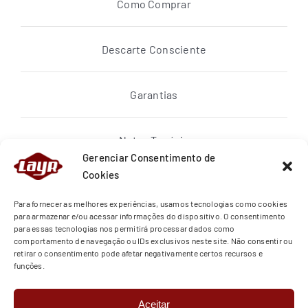
Como Comprar
Descarte Consciente
Garantias
Notas Topázio
Gerenciar Consentimento de
Cookies
Política de privacidade
Para fornecer as melhores experiências, usamos tecnologias como cookies
para armazenar e/ou acessar informações do dispositivo. O consentimento
para essas tecnologias nos permitirá processar dados como
Quem Somos
comportamento de navegação ou IDs exclusivos neste site. Não consentir ou
retirar o consentimento pode afetar negativamente certos recursos e
funções.
Regras de Entrega
Aceitar