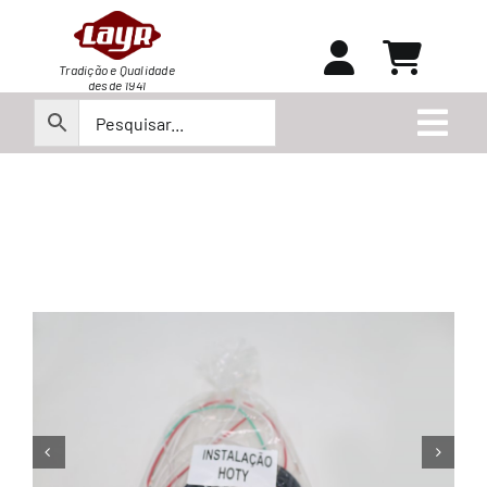
Ir
para
o
Tradição e Qualidade
desde 1941
conteúdo
Togg
Navi
Peças
Produtos