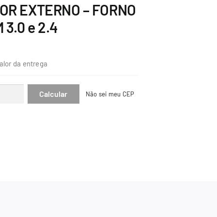
IOR EXTERNO – FORNO
3.0 e 2.4
alor da entrega
Não sei meu CEP