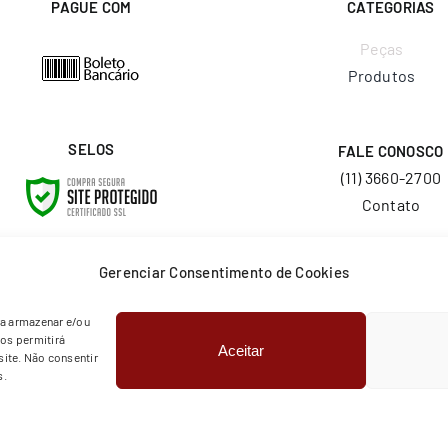
PAGUE COM
CATEGORIAS
Peças
Produtos
SELOS
FALE CONOSCO
(11) 3660-2700
Contato
E-MAIL
Gerenciar Consentimento de Cookies
vendas@layr.com.
ra armazenar e/ou
os permitirá
Aceitar
© Copyright 2026 | Todos os direitos reservados | Layr
ite. Não consentir
s.