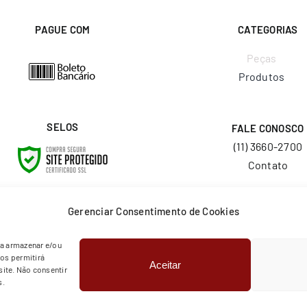
PAGUE COM
CATEGORIAS
Peças
Produtos
SELOS
FALE CONOSCO
(11) 3660-2700
Contato
E-MAIL
Gerenciar Consentimento de Cookies
vendas@layr.com.
ra armazenar e/ou
os permitirá
Aceitar
© Copyright 2026 | Todos os direitos reservados | Layr
ite. Não consentir
s.