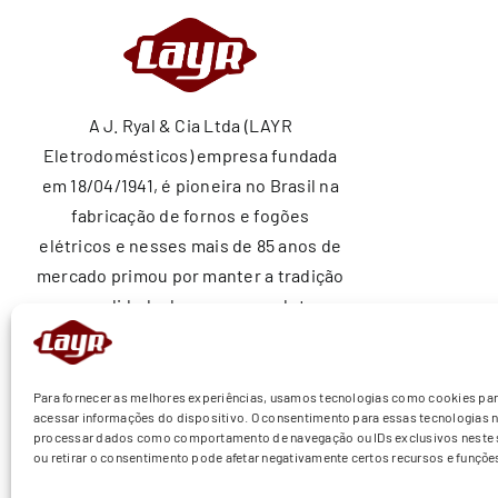
A J. Ryal & Cia Ltda (LAYR
Eletrodomésticos) empresa fundada
em 18/04/1941, é pioneira no Brasil na
fabricação de fornos e fogões
elétricos e nesses mais de 85 anos de
mercado primou por manter a tradição
e a qualidade de nossos produtos
ajudando a construir sonhos nos lares
brasileiros.
Para fornecer as melhores experiências, usamos tecnologias como cookies pa
acessar informações do dispositivo. O consentimento para essas tecnologias n
processar dados como comportamento de navegação ou IDs exclusivos neste s
ou retirar o consentimento pode afetar negativamente certos recursos e funçõe