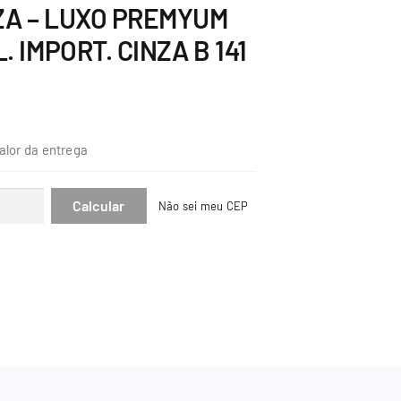
ZA – LUXO PREMYUM
. IMPORT. CINZA B 141
alor da entrega
Não sei meu CEP