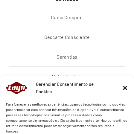
Como Comprar
Descarte Consciente
Garantias
Notas Topázio
Gerenciar Consentimento de
Cookies
Política de privacidade
Para fornecer as melhores experiências, usamos tecnologias como cookies
para armazenar e/ou acessar informações do dispositivo. O consentimento
para essas tecnologias nos permitirá processar dados como
Quem Somos
comportamento de navegação ou IDs exclusivos neste site. Não consentir ou
retirar o consentimento pode afetar negativamente certos recursos e
funções.