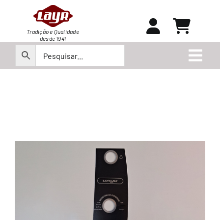
Ir
para
o
Tradição e Qualidade
desde 1941
conteúdo
Togg
Navi
Peças
Produtos