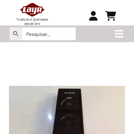
Ir
para
o
Tradição e Qualidade
desde 1941
conteúdo
Togg
Navi
Peças
Produtos