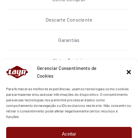
Descarte Consciente
Garantias
Notas Topázio
Gerenciar Consentimento de
Cookies
Política de privacidade
Para fornecer as melhores experiências, usamos tecnologias como cookies
para armazenar e/ou acessar informações do dispositivo. O consentimento
para essas tecnologias nos permitirá processar dados como
Quem Somos
comportamento de navegação ou IDs exclusivos neste site. Não consentir ou
retirar o consentimento pode afetar negativamente certos recursos e
funções.
Regras de Entrega
Aceitar