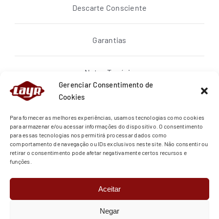
Descarte Consciente
Garantias
Notas Topázio
Gerenciar Consentimento de
Cookies
Política de privacidade
Para fornecer as melhores experiências, usamos tecnologias como cookies
para armazenar e/ou acessar informações do dispositivo. O consentimento
para essas tecnologias nos permitirá processar dados como
Quem Somos
comportamento de navegação ou IDs exclusivos neste site. Não consentir ou
retirar o consentimento pode afetar negativamente certos recursos e
funções.
Regras de Entrega
Aceitar
Termos de Uso
Negar