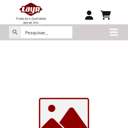
Ir
para
o
Tradição e Qualidade
desde 1941
conteúdo
Togg
Navi
Peças
Produtos