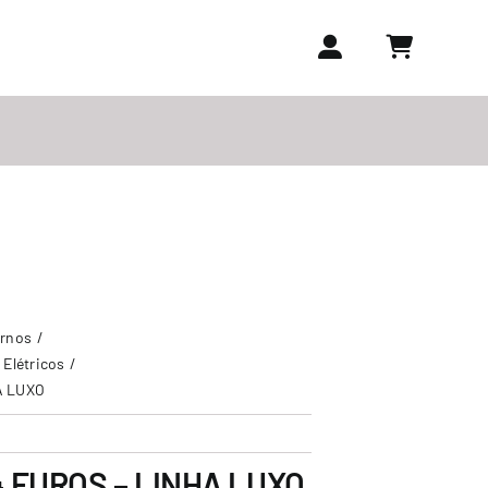
ornos
 Elétricos
A LUXO
 FUROS – LINHA LUXO