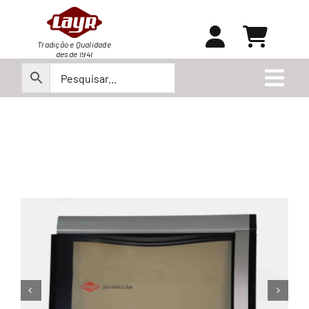
Ir
para
o
Tradição e Qualidade
desde 1941
conteúdo
Togg
Navi
Peças
Produtos