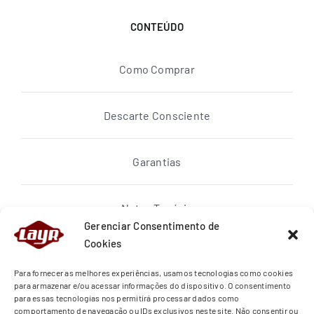
CONTEÚDO
Como Comprar
Descarte Consciente
Garantias
Notas Topázio
Gerenciar Consentimento de
Cookies
Política de privacidade
Para fornecer as melhores experiências, usamos tecnologias como cookies
para armazenar e/ou acessar informações do dispositivo. O consentimento
para essas tecnologias nos permitirá processar dados como
Quem Somos
comportamento de navegação ou IDs exclusivos neste site. Não consentir ou