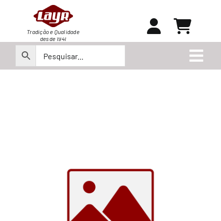
Ir
para
o
Tradição e Qualidade
desde 1941
conteúdo
Togg
Navi
Peças
Produtos