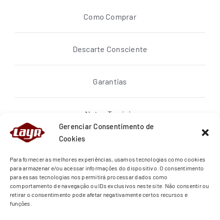
Como Comprar
Descarte Consciente
Garantias
Notas Topázio
Gerenciar Consentimento de
Cookies
Política de privacidade
Para fornecer as melhores experiências, usamos tecnologias como cookies
para armazenar e/ou acessar informações do dispositivo. O consentimento
para essas tecnologias nos permitirá processar dados como
Quem Somos
comportamento de navegação ou IDs exclusivos neste site. Não consentir ou
retirar o consentimento pode afetar negativamente certos recursos e
funções.
Regras de Entrega