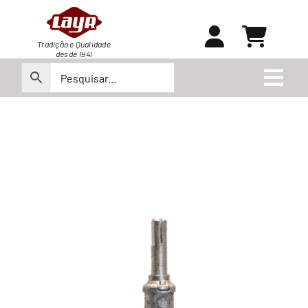
Ir
para
o
Tradição e Qualidade
desde 1941
conteúdo
Togg
Navi
Peças
Produtos