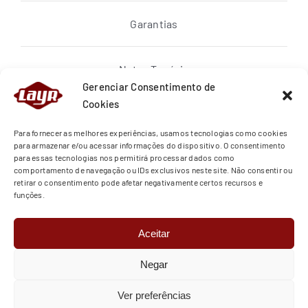
Garantias
Notas Topázio
Gerenciar Consentimento de
Cookies
Política de privacidade
Para fornecer as melhores experiências, usamos tecnologias como cookies
para armazenar e/ou acessar informações do dispositivo. O consentimento
para essas tecnologias nos permitirá processar dados como
Quem Somos
comportamento de navegação ou IDs exclusivos neste site. Não consentir ou
retirar o consentimento pode afetar negativamente certos recursos e
funções.
Regras de Entrega
Aceitar
Termos de Uso
Negar
© Copyright 2026 | Todos os direitos
Ver preferências