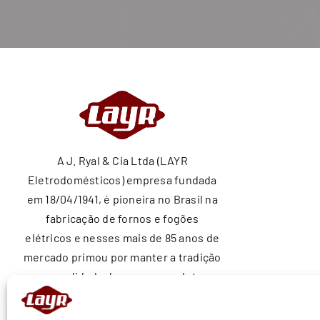
A J. Ryal & Cia Ltda (LAYR
Eletrodomésticos) empresa fundada
em 18/04/1941, é pioneira no Brasil na
fabricação de fornos e fogões
elétricos e nesses mais de 85 anos de
mercado primou por manter a tradição
e a qualidade de nossos produtos
ajudando a construir sonhos nos lares
brasileiros.