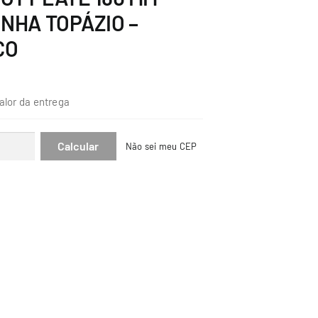
INHA TOPÁZIO –
CO
alor da entrega
Não sei meu CEP