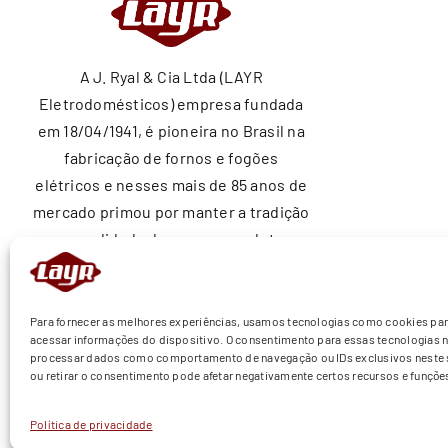
A J. Ryal & Cia Ltda (LAYR
Eletrodomésticos) empresa fundada
em 18/04/1941, é pioneira no Brasil na
fabricação de fornos e fogões
elétricos e nesses mais de 85 anos de
mercado primou por manter a tradição
e a qualidade de nossos produtos
ajudando a construir sonhos nos lares
brasileiros.
Para fornecer as melhores experiências, usamos tecnologias como cookies pa
acessar informações do dispositivo. O consentimento para essas tecnologias n
processar dados como comportamento de navegação ou IDs exclusivos neste s
ou retirar o consentimento pode afetar negativamente certos recursos e funçõe
Política de privacidade