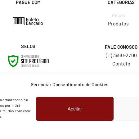
PAGUE COM
CATEGORIAS
Peças
Produtos
SELOS
FALE CONOSCO
(11) 3660-2700
Contato
E-MAIL
Gerenciar Consentimento de Cookies
vendas@layr.com.
ra armazenar e/ou
os permitirá
Aceitar
© Copyright 2026 | Todos os direitos reservados | Layr
ite. Não consentir
s.